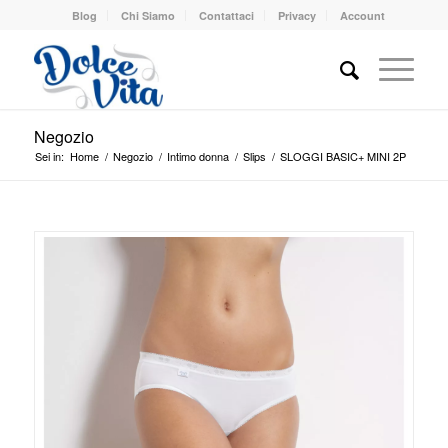
Blog
Chi Siamo
Contattaci
Privacy
Account
Negozio
Sei in:
Home
/
Negozio
/
Intimo donna
/
Slips
/
SLOGGI BASIC+ MINI 2P