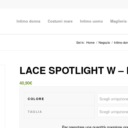
Intimo donna
Costumi mare
Intimo uomo
Maglieria
Sei in:
Home
/
Negozio
/
Intimo do
LACE SPOTLIGHT W – R
40,90
€
COLORE
TAGLIA
Per prenotare una quantità maggiore op