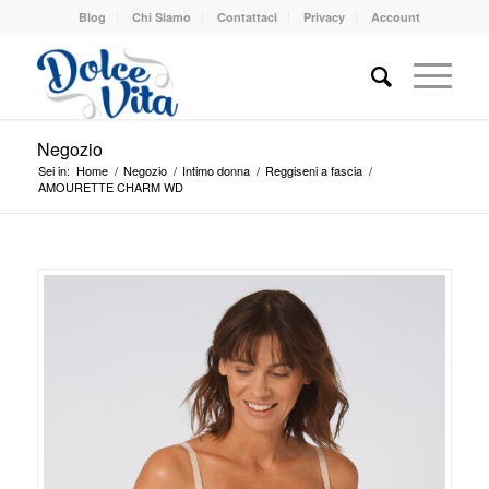
Blog
Chi Siamo
Contattaci
Privacy
Account
Negozio
Sei in:
Home
/
Negozio
/
Intimo donna
/
Reggiseni a fascia
/
AMOURETTE CHARM WD