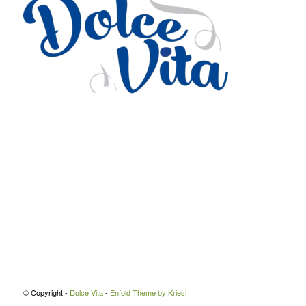
Via Roma 27
Romans d’Isonzo, Italy
lpetruz@libero.it
0481 090188
P.IVA: 01045900311
© Copyright -
Dolce Vita
-
Enfold Theme by Kriesi