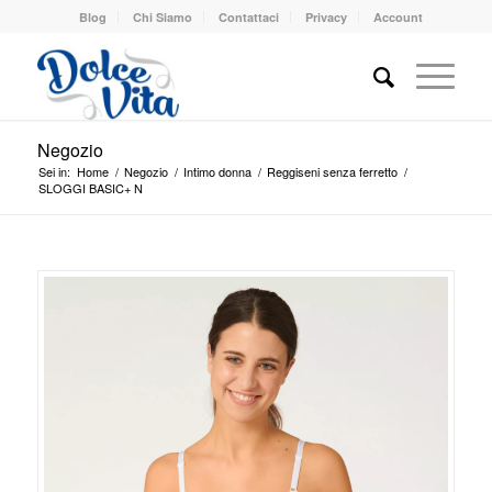
Blog
Chi Siamo
Contattaci
Privacy
Account
Negozio
Sei in:
Home
/
Negozio
/
Intimo donna
/
Reggiseni senza ferretto
/
SLOGGI BASIC+ N