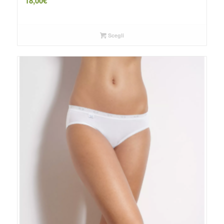
18,00
€
Scegli