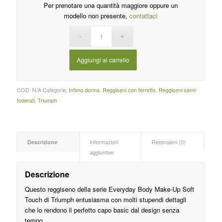
Per prenotare una quantità maggiore oppure un
modello non presente,
contattaci
Aggiungi al carrello
COD:
N/A
Categorie:
Intimo donna
,
Reggiseni con ferretto
,
Reggiseni semi-
foderati
,
Triumph
Descrizione
Informazioni
Recensioni (0)
aggiuntive
Descrizione
Questo reggiseno della serie Everyday Body Make-Up Soft
Touch di Triumph entusiasma con molti stupendi dettagli
che lo rendono il perfetto capo basic dal design senza
tempo.