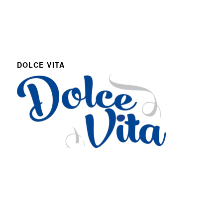
DOLCE VITA
Via Roma 27
Romans d’Isonzo, Italy
lpetruz@libero.it
0481 090188