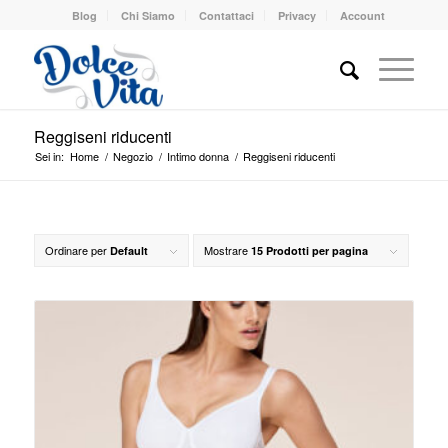
Blog
Chi Siamo
Contattaci
Privacy
Account
Reggiseni riducenti
Sei in:
Home
/
Negozio
/
Intimo donna
/
Reggiseni riducenti
Ordinare per
Mostrare
Default
15 Prodotti per pagina