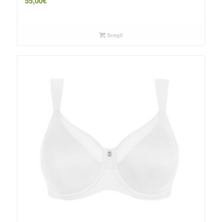
55,00
€
Scegli