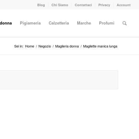
Blog
Chi Siamo
Contattaci
Privacy
Account
 donna
Pigiameria
Calzetteria
Marche
Profumi
Sei in:
Home
/
Negozio
/
Maglieria donna
/
Magliette manica lunga