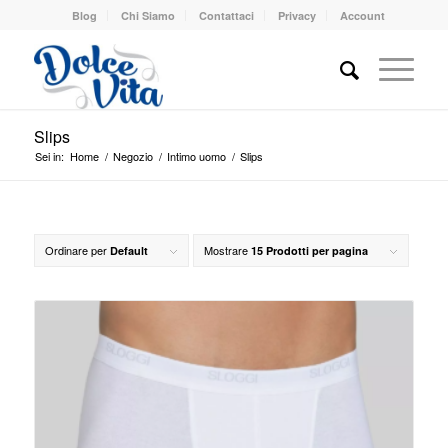
Blog
Chi Siamo
Contattaci
Privacy
Account
Slips
Sei in:
Home
/
Negozio
/
Intimo uomo
/
Slips
Ordinare per
Mostrare
Default
15 Prodotti per pagina