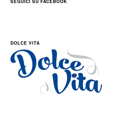
SEGUICI SU FACEBOOK
DOLCE VITA
Via Roma 27
Romans d’Isonzo, Italy
lpetruz@libero.it