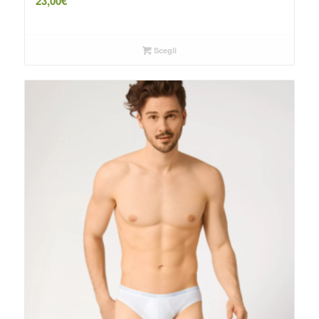
23,00
€
Scegli