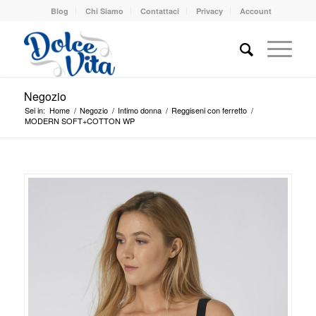
Blog
Chi Siamo
Contattaci
Privacy
Account
Negozio
Sei in:
Home
/
Negozio
/
Intimo donna
/
Reggiseni con ferretto
/
MODERN SOFT+COTTON WP