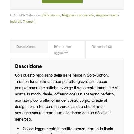
COD:
N/A
Categorie:
Intimo donna
,
Reggiseni con ferretto
,
Reggiseni semi-
foderati
,
Triumph
Descrizione
Informazioni
Recensioni (0)
aggiuntive
Descrizione
Con questo reggiseno della serie Modern Soft+Cotton,
Triumph ha creato un capo perfetto: grazie alle coppe
completamente elastiche avvolge il seno perfettamente e si
adatta in modo ideale, offrendo così un sostegno perfetto,
adattato proprio alla forma del vostro corpo. Grazie al
design senza tempo è un vero classico che offre un
sostegno sicuro soprattutto alle donne con un décolleté
generoso.
Coppe leggermente imbottite, senza ferretto in liscio