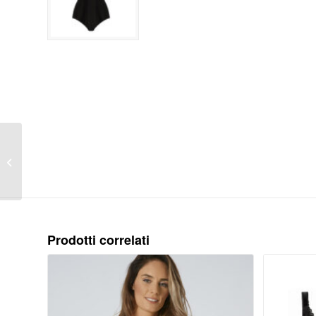
MODERN
SOFT+COTTON WP
Prodotti correlati