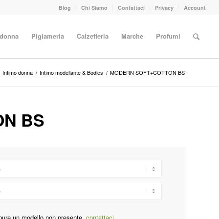
Blog
Chi Siamo
Contattaci
Privacy
Account
 donna
Pigiameria
Calzetteria
Marche
Profumi
Intimo donna
/
Intimo modellante & Bodies
/
MODERN SOFT+COTTON BS
ON BS
pure un modello non presente,
contattaci