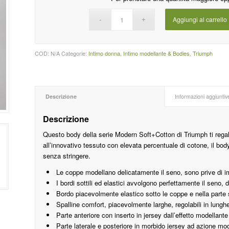
Aggiungi al carrello
COD:
N/A
Categorie:
Intimo donna
,
Intimo modellante & Bodies
,
Triumph
Descrizione
Informazioni aggiuntiv
Descrizione
Questo body della serie Modern Soft+Cotton di Triumph ti reg
all’innovativo tessuto con elevata percentuale di cotone, il bo
senza stringere.
Le coppe modellano delicatamente il seno, sono prive di imb
I bordi sottili ed elastici avvolgono perfettamente il seno
Bordo piacevolmente elastico sotto le coppe e nella parte s
Spalline comfort, piacevolmente larghe, regolabili in lunghe
Parte anteriore con inserto in jersey dall’effetto modellante
Parte laterale e posteriore in morbido jersey ad azione mo