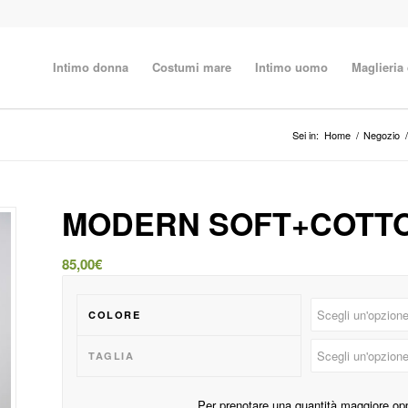
Intimo donna
Costumi mare
Intimo uomo
Maglieria
Sei in:
Home
/
Negozio
/
MODERN SOFT+COTT
85,00
€
COLORE
TAGLIA
Per prenotare una quantità maggiore op