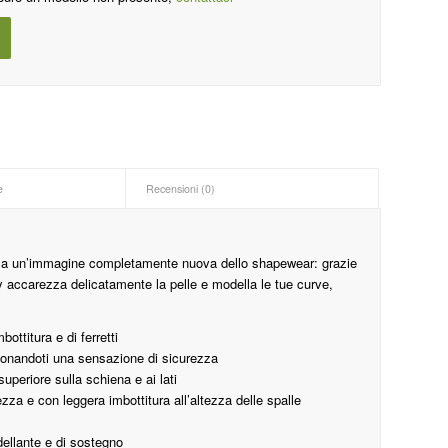
e
Recensioni (0)
ala un’immagine completamente nuova dello shapewear: grazie
dy accarezza delicatamente la pelle e modella le tue curve,
ottitura e di ferretti
, donandoti una sensazione di sicurezza
uperiore sulla schiena e ai lati
zza e con leggera imbottitura all’altezza delle spalle
dellante e di sostegno