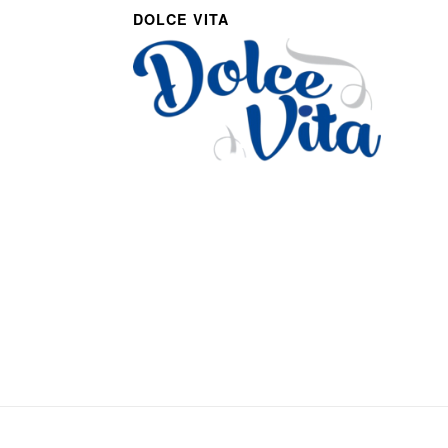
DOLCE VITA
Via Roma 27
Romans d’Isonzo, Italy
lpetruz@libero.it
0481 090188
P.IVA: 01045900311