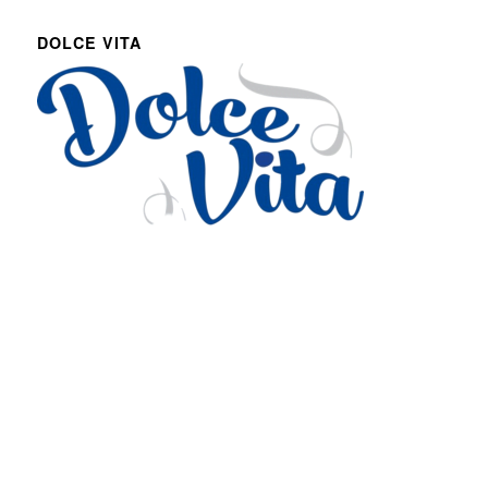
DOLCE VITA
Via Roma 27
Romans d’Isonzo, Italy
lpetruz@libero.it
0481 090188
P.IVA: 01045900311