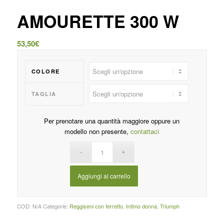
AMOURETTE 300 W
53,50
€
COLORE
TAGLIA
Per prenotare una quantità maggiore oppure un
modello non presente,
contattaci
Aggiungi al carrello
COD:
N/A
Categorie:
Reggiseni con ferretto
,
Intimo donna
,
Triumph