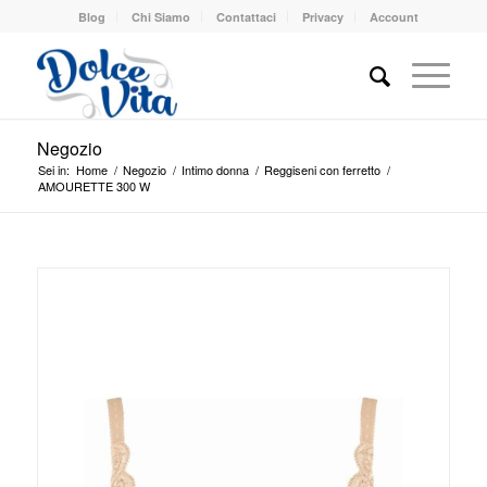
Blog
Chi Siamo
Contattaci
Privacy
Account
Negozio
Sei in:
Home
/
Negozio
/
Intimo donna
/
Reggiseni con ferretto
/
AMOURETTE 300 W