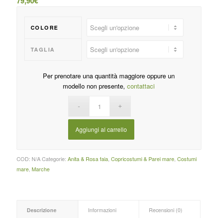
79,90
€
COLORE
TAGLIA
Per prenotare una quantità maggiore oppure un
modello non presente,
contattaci
Aggiungi al carrello
COD:
N/A
Categorie:
Anita & Rosa faia
,
Copricostumi & Parei mare
,
Costumi
mare
,
Marche
Descrizione
Informazioni
Recensioni (0)