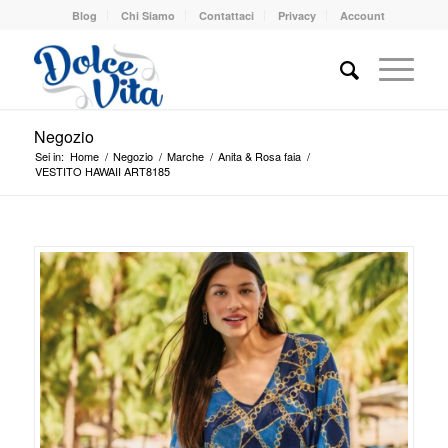
Blog
Chi Siamo
Contattaci
Privacy
Account
Negozio
Sei in:
Home
/
Negozio
/
Marche
/
Anita & Rosa faia
/
VESTITO HAWAII ART8185