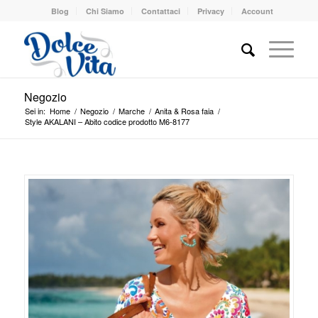
Blog
Chi Siamo
Contattaci
Privacy
Account
Negozio
Sei in:
Home
/
Negozio
/
Marche
/
Anita & Rosa faia
/
Style AKALANI – Abito codice prodotto M6-8177