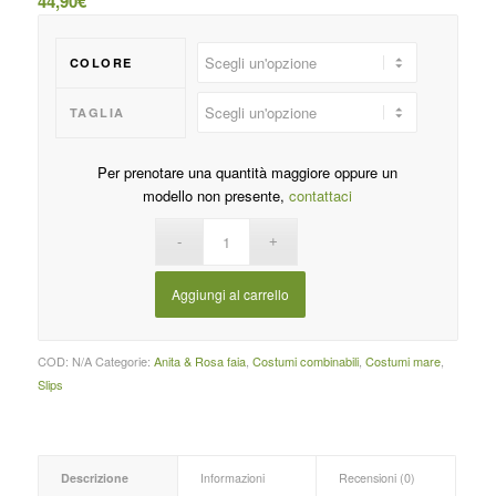
44,90
€
COLORE
TAGLIA
Per prenotare una quantità maggiore oppure un
modello non presente,
contattaci
Aggiungi al carrello
COD:
N/A
Categorie:
Anita & Rosa faia
,
Costumi combinabili
,
Costumi mare
,
Slips
Descrizione
Informazioni
Recensioni (0)