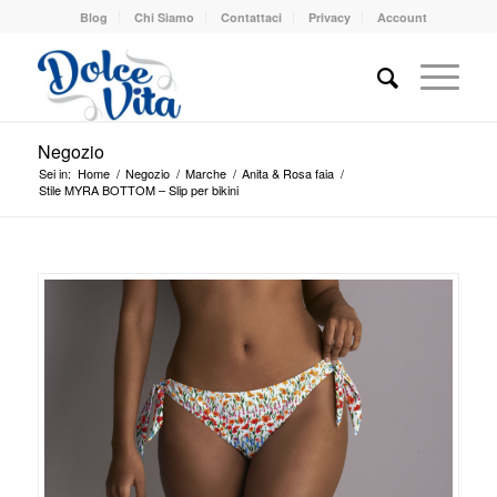
Blog
Chi Siamo
Contattaci
Privacy
Account
Negozio
Sei in:
Home
/
Negozio
/
Marche
/
Anita & Rosa faia
/
Stile MYRA BOTTOM – Slip per bikini