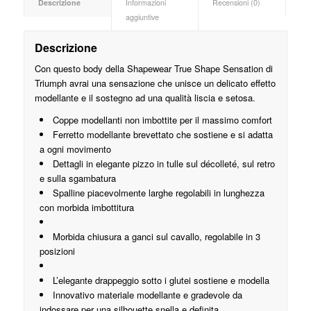
Descrizione
Informazioni
Recensioni (0)
aggiuntive
Descrizione
Con questo body della Shapewear True Shape Sensation di
Triumph avrai una sensazione che unisce un delicato effetto
modellante e il sostegno ad una qualità liscia e setosa.
Coppe modellanti non imbottite per il massimo comfort
Ferretto modellante brevettato che sostiene e si adatta
a ogni movimento
Dettagli in elegante pizzo in tulle sul décolleté, sul retro
e sulla sgambatura
Spalline piacevolmente larghe regolabili in lunghezza
con morbida imbottitura
Morbida chiusura a ganci sul cavallo, regolabile in 3
posizioni
L’elegante drappeggio sotto i glutei sostiene e modella
Innovativo materiale modellante e gradevole da
indossare per una silhouette snella e definita