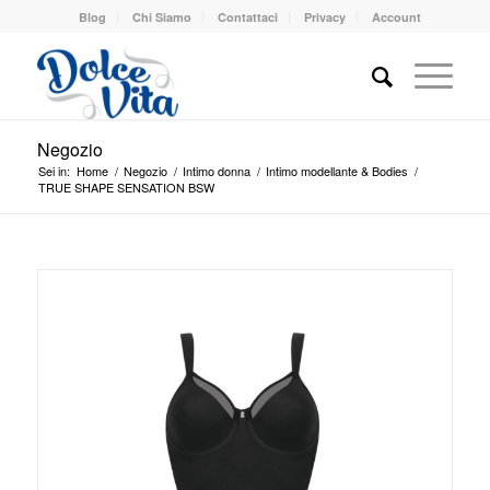
Blog
Chi Siamo
Contattaci
Privacy
Account
Negozio
Sei in:
Home
/
Negozio
/
Intimo donna
/
Intimo modellante & Bodies
/
TRUE SHAPE SENSATION BSW