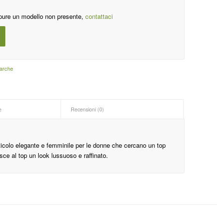
pure un modello non presente,
contattaci
arche
e
Recensioni (0)
articolo elegante e femminile per le donne che cercano un top
isce al top un look lussuoso e raffinato.