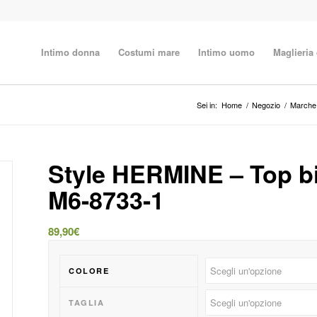
Intimo donna
Costumi mare
Intimo uomo
Maglieria
Sei in:
Home
/
Negozio
/
Marche
Style HERMINE – Top bi
M6-8733-1
89,90
€
COLORE
TAGLIA