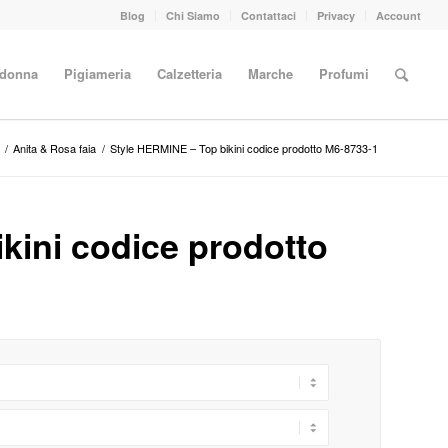
Blog
Chi Siamo
Contattaci
Privacy
Account
 donna
Pigiameria
Calzetteria
Marche
Profumi
/
Anita & Rosa faia
/
Style HERMINE – Top bikini codice prodotto M6-8733-1
kini codice prodotto