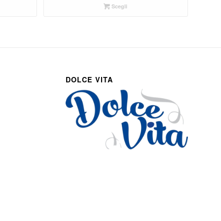
Scegli
DOLCE VITA
Via Roma 27
Romans d’Isonzo, Italy
lpetruz@libero.it
0481 090188