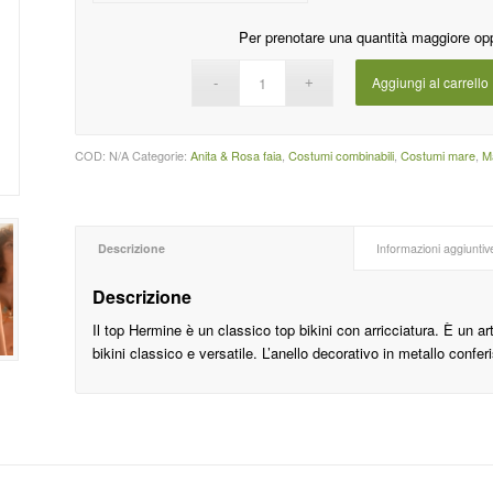
Per prenotare una quantità maggiore op
Aggiungi al carrello
COD:
N/A
Categorie:
Anita & Rosa faia
,
Costumi combinabili
,
Costumi mare
,
M
Descrizione
Informazioni aggiuntiv
Descrizione
Il top Hermine è un classico top bikini con arricciatura. È un 
bikini classico e versatile. L’anello decorativo in metallo confer