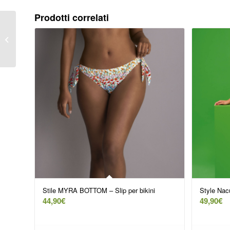
Prodotti correlati
Stile MERA BOTTOM –
Slip bikini codice
prodotto M6-8733-0
Stile MYRA BOTTOM – Slip per bikini
Style Nac
44,90
€
49,90
€