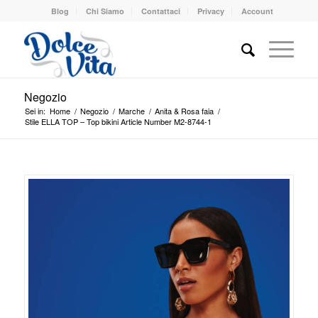
Blog
Chi Siamo
Contattaci
Privacy
Account
Negozio
Sei in:
Home
/
Negozio
/
Marche
/
Anita & Rosa faia
/
Stile ELLA TOP – Top bikini Article Number M2-8744-1