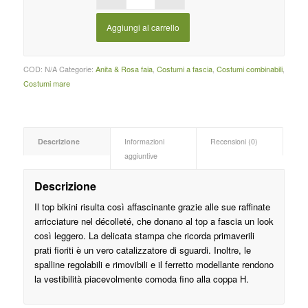
Aggiungi al carrello
COD:
N/A
Categorie:
Anita & Rosa faia
,
Costumi a fascia
,
Costumi combinabili
,
Costumi mare
Descrizione
Informazioni
Recensioni (0)
aggiuntive
Descrizione
Il top bikini risulta così affascinante grazie alle sue raffinate
arricciature nel décolleté, che donano al top a fascia un look
così leggero. La delicata stampa che ricorda primaverili
prati fioriti è un vero catalizzatore di sguardi. Inoltre, le
spalline regolabili e rimovibili e il ferretto modellante rendono
la vestibilità piacevolmente comoda fino alla coppa H.