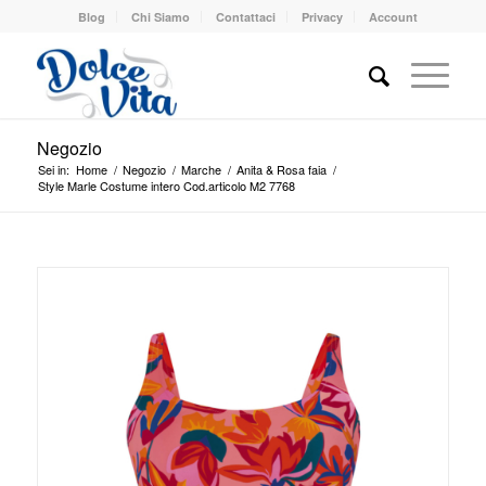
Blog
Chi Siamo
Contattaci
Privacy
Account
Negozio
Sei in:
Home
/
Negozio
/
Marche
/
Anita & Rosa faia
/
Style Marle Costume intero Cod.articolo M2 7768