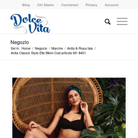
Blog
Chi Siamo
Contattaci
Privacy
Account
Negozio
Sei in:
Home
/
Negozio
/
Marche
/
Anita & Rosa faia
/
Anita Classix Style Elle Bikini Cod.articolo M1 8401