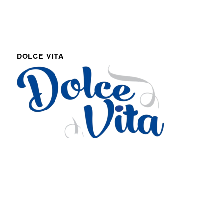
DOLCE VITA
Via Roma 27
Romans d’Isonzo, Italy
lpetruz@libero.it
0481 090188
P.IVA: 01045900311