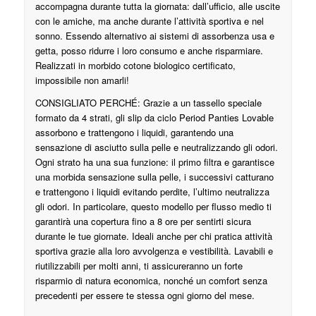
accompagna durante tutta la giornata: dall’ufficio, alle uscite
con le amiche, ma anche durante l’attività sportiva e nel
sonno. Essendo alternativo ai sistemi di assorbenza usa e
getta, posso ridurre i loro consumo e anche risparmiare.
Realizzati in morbido cotone biologico certificato,
impossibile non amarli!
CONSIGLIATO PERCHÉ: Grazie a un tassello speciale
formato da 4 strati, gli slip da ciclo Period Panties Lovable
assorbono e trattengono i liquidi, garantendo una
sensazione di asciutto sulla pelle e neutralizzando gli odori.
Ogni strato ha una sua funzione: il primo filtra e garantisce
una morbida sensazione sulla pelle, i successivi catturano
e trattengono i liquidi evitando perdite, l’ultimo neutralizza
gli odori. In particolare, questo modello per flusso medio ti
garantirà una copertura fino a 8 ore per sentirti sicura
durante le tue giornate. Ideali anche per chi pratica attività
sportiva grazie alla loro avvolgenza e vestibilità. Lavabili e
riutilizzabili per molti anni, ti assicureranno un forte
risparmio di natura economica, nonché un comfort senza
precedenti per essere te stessa ogni giorno del mese.