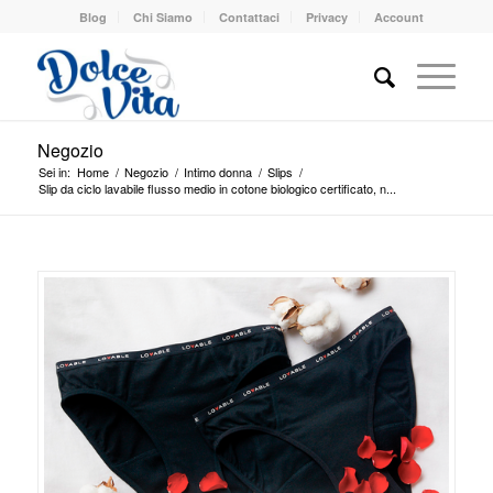
Blog
Chi Siamo
Contattaci
Privacy
Account
Negozio
Sei in:
Home
/
Negozio
/
Intimo donna
/
Slips
/
Slip da ciclo lavabile flusso medio in cotone biologico certificato, n...