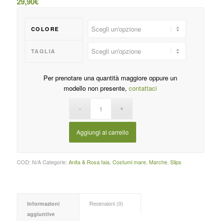
29,90
€
COLORE
TAGLIA
Per prenotare una quantità maggiore oppure un
modello non presente,
contattaci
Aggiungi al carrello
COD:
N/A
Categorie:
Anita & Rosa faia
,
Costumi mare
,
Marche
,
Slips
Informazioni
Recensioni (0)
aggiuntive