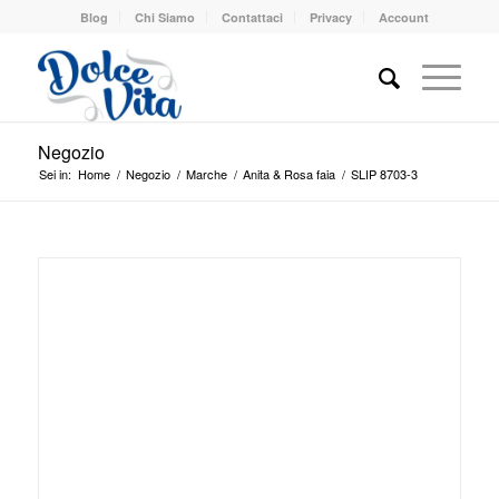
Blog
Chi Siamo
Contattaci
Privacy
Account
Negozio
Sei in:
Home
/
Negozio
/
Marche
/
Anita & Rosa faia
/
SLIP 8703-3