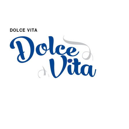
DOLCE VITA
Via Roma 27
Romans d’Isonzo, Italy
lpetruz@libero.it
0481 090188
P.IVA: 01045900311