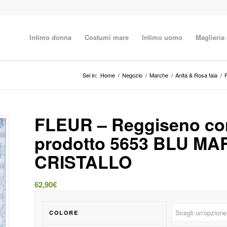
Intimo donna
Costumi mare
Intimo uomo
Maglieria
Sei in:
Home
/
Negozio
/
Marche
/
Anita & Rosa faia
/
FLEUR – Reggiseno con
prodotto 5653 BLU M
CRISTALLO
62,90
€
COLORE