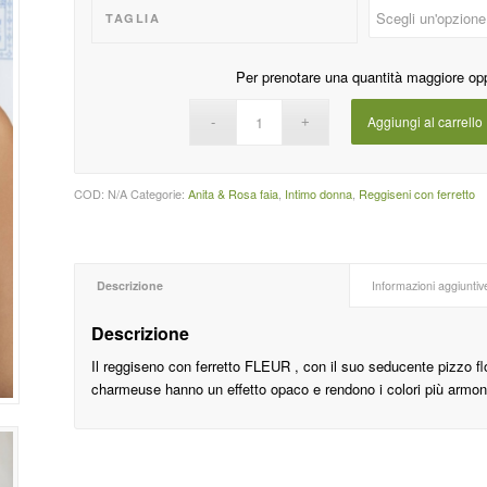
TAGLIA
Per prenotare una quantità maggiore op
Aggiungi al carrello
COD:
N/A
Categorie:
Anita & Rosa faia
,
Intimo donna
,
Reggiseni con ferretto
Descrizione
Informazioni aggiuntiv
Descrizione
Il reggiseno con ferretto FLEUR , con il suo seducente pizzo flo
charmeuse hanno un effetto opaco e rendono i colori più armoni