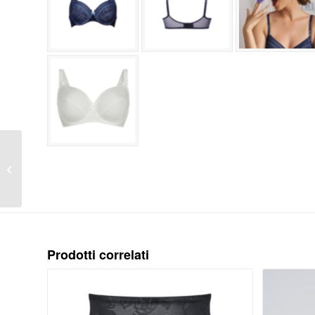
FLEUR – Reggiseno
con ferretto codice
prodotto cherry red
Prodotti correlati