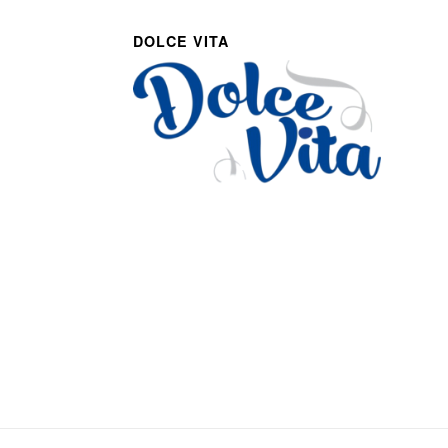
DOLCE VITA
Via Roma 27
Romans d’Isonzo, Italy
lpetruz@libero.it
0481 090188
P.IVA: 01045900311