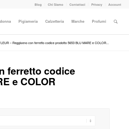
Blog
Chi Siamo
Contattaci
Privacy
Account
 donna
Pigiameria
Calzetteria
Marche
Profumi
FLEUR – Reggiseno con ferretto codice prodotto 5653 BLU MARE e COLOR...
 ferretto codice
ARE e COLOR