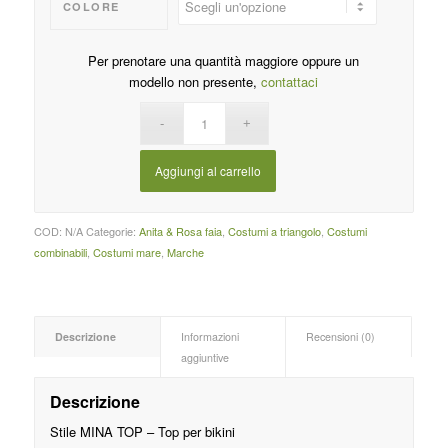
COLORE
Per prenotare una quantità maggiore oppure un
modello non presente,
contattaci
Aggiungi al carrello
COD:
N/A
Categorie:
Anita & Rosa faia
,
Costumi a triangolo
,
Costumi
combinabili
,
Costumi mare
,
Marche
Descrizione
Informazioni
Recensioni (0)
aggiuntive
Descrizione
Stile MINA TOP – Top per bikini