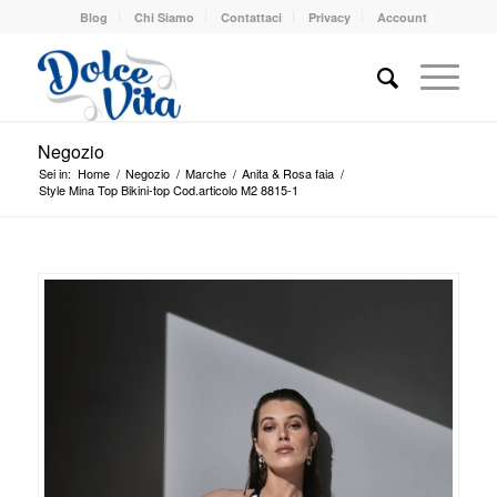
Blog
Chi Siamo
Contattaci
Privacy
Account
Negozio
Sei in:
Home
/
Negozio
/
Marche
/
Anita & Rosa faia
/
Style Mina Top Bikini-top Cod.articolo M2 8815-1