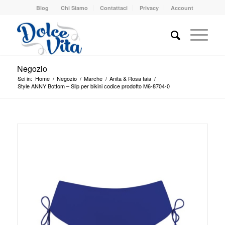
Blog
Chi Siamo
Contattaci
Privacy
Account
Negozio
Sei in:
Home
/
Negozio
/
Marche
/
Anita & Rosa faia
/
Style ANNY Bottom – Slip per bikini codice prodotto M6-8704-0