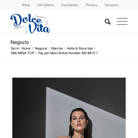
Blog
Chi Siamo
Contattaci
Privacy
Account
Negozio
Sei in:
Home
/
Negozio
/
Marche
/
Anita & Rosa faia
/
Stile MINA TOP – Top per bikini Article Number M2-8815-1