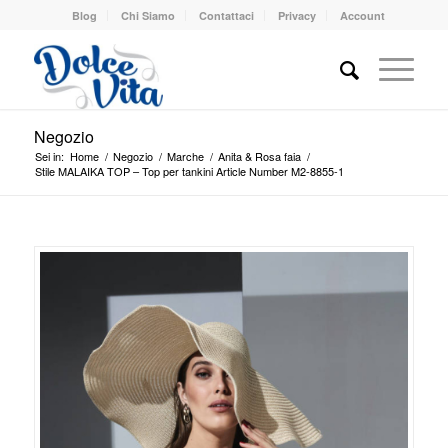
Blog
Chi Siamo
Contattaci
Privacy
Account
Negozio
Sei in:
Home
/
Negozio
/
Marche
/
Anita & Rosa faia
/
Stile MALAIKA TOP – Top per tankini Article Number M2-8855-1