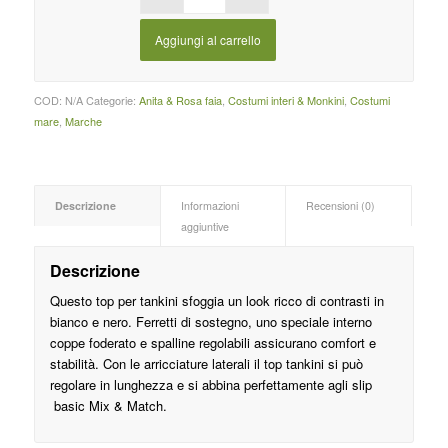
Aggiungi al carrello
COD:
N/A
Categorie:
Anita & Rosa faia
,
Costumi interi & Monkini
,
Costumi
mare
,
Marche
Descrizione
Informazioni
Recensioni (0)
aggiuntive
Descrizione
Questo top per tankini sfoggia un look ricco di contrasti in
bianco e nero. Ferretti di sostegno, uno speciale interno
coppe foderato e spalline regolabili assicurano comfort e
stabilità. Con le arricciature laterali il top tankini si può
regolare in lunghezza e si abbina perfettamente agli slip
basic Mix & Match.