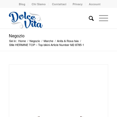
Blog
Chi Siamo
Contattaci
Privacy
Account
Negozio
Sei in:
Home
/
Negozio
/
Marche
/
Anita & Rosa faia
/
Stile HERMINE TOP – Top bikini Article Number M2-8785-1