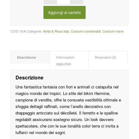
Aggiungi al carrello
COD:
N/A
Categorie:
Anita & Rosa faia
,
Costumi combinabili
,
Costumi mare
Descrizione
Informazioni
Recensioni (0)
aggiuntive
Descrizione
Una fantastica fantasia con fiori e animali ci catapulta nel
magico mondo dei tropici. Lo stile del bikini Hermine,
campione di vendite, offre la consueta vestibilità ottimale e
sfoggia dettagli raffinati, come l’anello decorativo con
drappeggio arricciato sul décolleté. Il ferretto e le spalline
regolabili assicurano sostegno sicuro. Un look davvero
spettacolare, che con le sue tonalità color terra ci invita a
tuffarci nel mondo dei sogni.