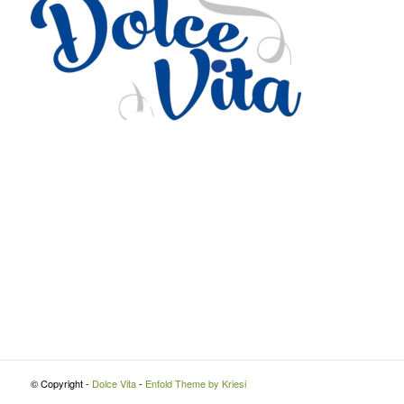
Via Roma 27
Romans d’Isonzo, Italy
lpetruz@libero.it
0481 090188
P.IVA: 01045900311
© Copyright -
Dolce Vita
-
Enfold Theme by Kriesi