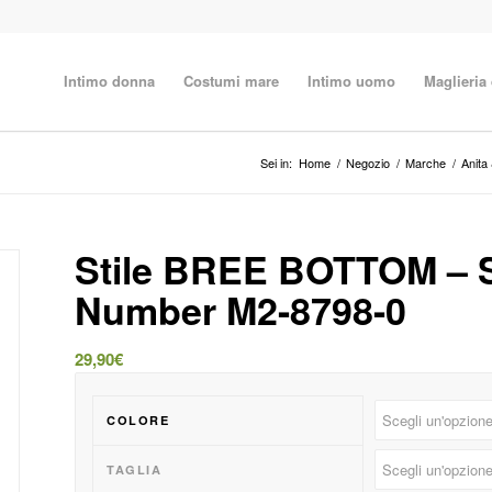
Intimo donna
Costumi mare
Intimo uomo
Maglieria
Sei in:
Home
/
Negozio
/
Marche
/
Anita
Stile BREE BOTTOM – Sli
Number M2-8798-0
29,90
€
COLORE
TAGLIA