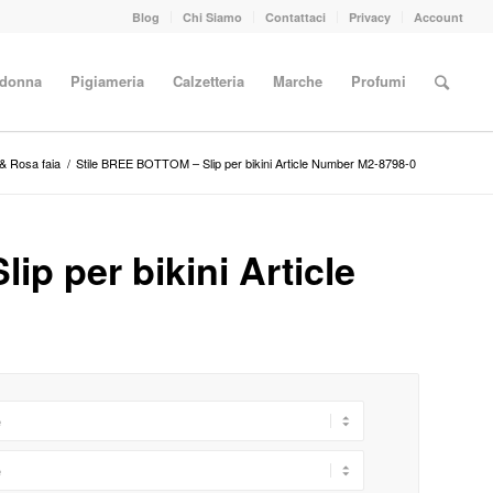
Blog
Chi Siamo
Contattaci
Privacy
Account
 donna
Pigiameria
Calzetteria
Marche
Profumi
 & Rosa faia
/
Stile BREE BOTTOM – Slip per bikini Article Number M2-8798-0
p per bikini Article