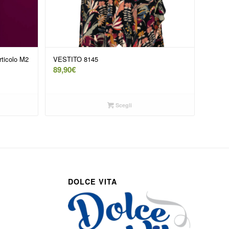
rticolo M2
VESTITO 8145
89,90
€
Scegli
DOLCE VITA