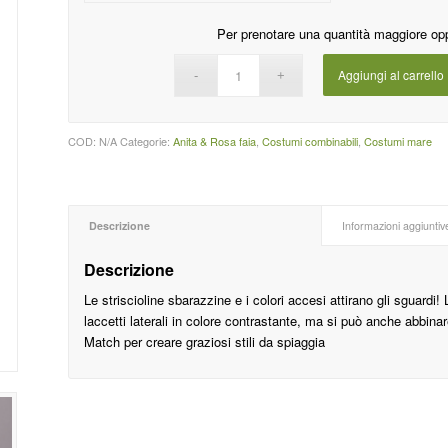
Per prenotare una quantità maggiore op
Aggiungi al carrello
COD:
N/A
Categorie:
Anita & Rosa faia
,
Costumi combinabili
,
Costumi mare
Descrizione
Informazioni aggiuntiv
Descrizione
Le striscioline sbarazzine e i colori accesi attirano gli sguardi
laccetti laterali in colore contrastante, ma si può anche abbin
Match per creare graziosi stili da spiaggia