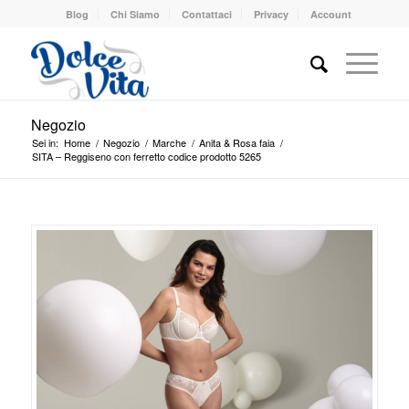
Blog
Chi Siamo
Contattaci
Privacy
Account
Negozio
Sei in:
Home
/
Negozio
/
Marche
/
Anita & Rosa faia
/
SITA – Reggiseno con ferretto codice prodotto 5265