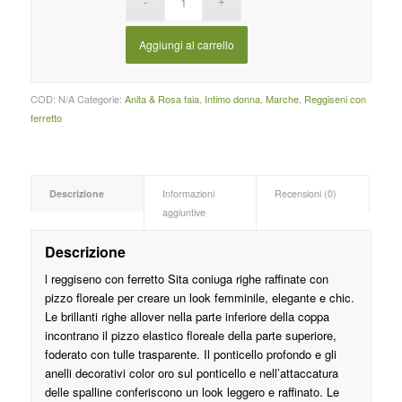
Aggiungi al carrello
COD:
N/A
Categorie:
Anita & Rosa faia
,
Intimo donna
,
Marche
,
Reggiseni con
ferretto
Descrizione
Informazioni
Recensioni (0)
aggiuntive
Descrizione
l reggiseno con ferretto Sita coniuga righe raffinate con
pizzo floreale per creare un look femminile, elegante e chic.
Le brillanti righe allover nella parte inferiore della coppa
incontrano il pizzo elastico floreale della parte superiore,
foderato con tulle trasparente. Il ponticello profondo e gli
anelli decorativi color oro sul ponticello e nell’attaccatura
delle spalline conferiscono un look leggero e raffinato. Le