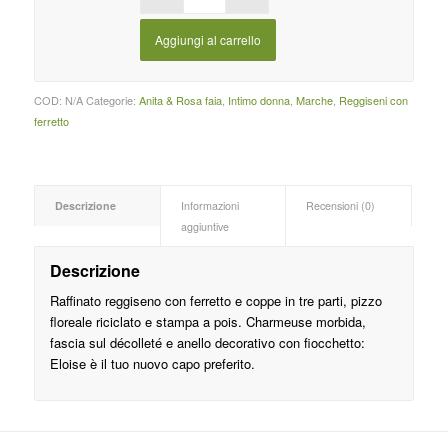
Aggiungi al carrello
COD:
N/A
Categorie:
Anita & Rosa faia
,
Intimo donna
,
Marche
,
Reggiseni con
ferretto
Descrizione
Informazioni
Recensioni (0)
aggiuntive
Descrizione
Raffinato reggiseno con ferretto e coppe in tre parti, pizzo
floreale riciclato e stampa a pois. Charmeuse morbida,
fascia sul décolleté e anello decorativo con fiocchetto:
Eloise è il tuo nuovo capo preferito.