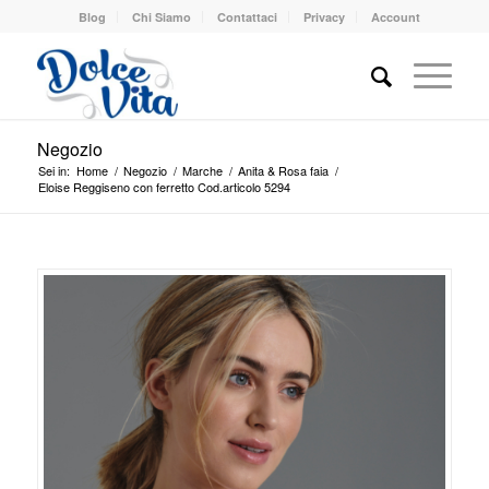
Blog
Chi Siamo
Contattaci
Privacy
Account
Negozio
Sei in:
Home
/
Negozio
/
Marche
/
Anita & Rosa faia
/
Eloise Reggiseno con ferretto Cod.articolo 5294