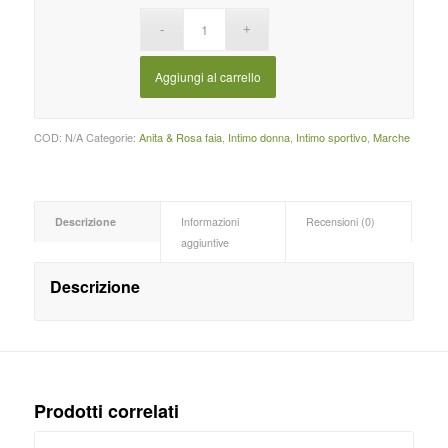
Aggiungi al carrello
COD:
N/A
Categorie:
Anita & Rosa faia
,
Intimo donna
,
Intimo sportivo
,
Marche
Descrizione
Informazioni
Recensioni (0)
aggiuntive
Descrizione
Prodotti correlati