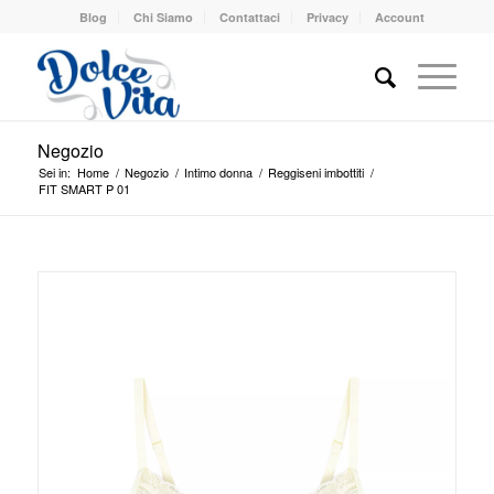
Blog
Chi Siamo
Contattaci
Privacy
Account
Negozio
Sei in:
Home
/
Negozio
/
Intimo donna
/
Reggiseni imbottiti
/
FIT SMART P 01