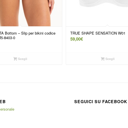
A Bottom – Slip per bikini codice
TRUE SHAPE SENSATION W01
M5-8403-0
59,00
€
Scegli
Scegli
EB
SEGUICI SU FACEBOOK
ersonale