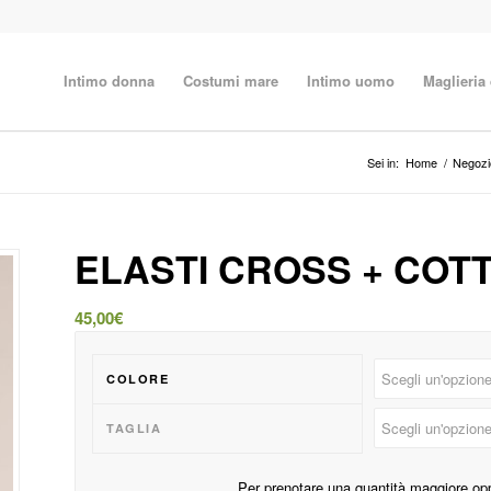
Intimo donna
Costumi mare
Intimo uomo
Maglieria
Sei in:
Home
/
Negozi
ELASTI CROSS + COT
45,00
€
COLORE
TAGLIA
Per prenotare una quantità maggiore op