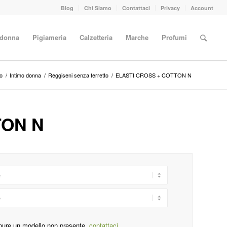
Blog
Chi Siamo
Contattaci
Privacy
Account
 donna
Pigiameria
Calzetteria
Marche
Profumi
o
/
Intimo donna
/
Reggiseni senza ferretto
/
ELASTI CROSS + COTTON N
TON N
pure un modello non presente,
contattaci