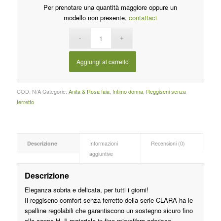
Per prenotare una quantità maggiore oppure un
modello non presente,
contattaci
Aggiungi al carrello
COD:
N/A
Categorie:
Anita & Rosa faia
,
Intimo donna
,
Reggiseni senza
ferretto
Descrizione
Informazioni
Recensioni (0)
aggiuntive
Descrizione
Eleganza sobria e delicata, per tutti i giorni!
Il reggiseno comfort senza ferretto della serie CLARA ha le
spalline regolabili che garantiscono un sostegno sicuro fino
alla coppa H. Il materiale in fine microfibra aderisce