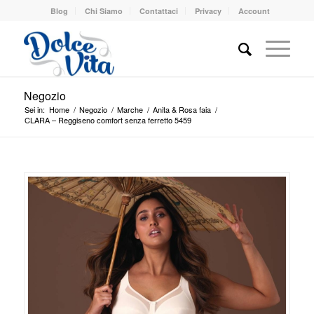
Blog
Chi Siamo
Contattaci
Privacy
Account
Negozio
Sei in:
Home
/
Negozio
/
Marche
/
Anita & Rosa faia
/
CLARA – Reggiseno comfort senza ferretto 5459