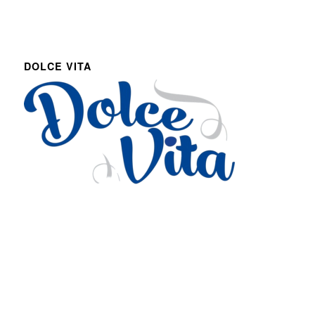
DOLCE VITA
Via Roma 27
Romans d’Isonzo, Italy
lpetruz@libero.it
0481 090188
P.IVA: 01045900311