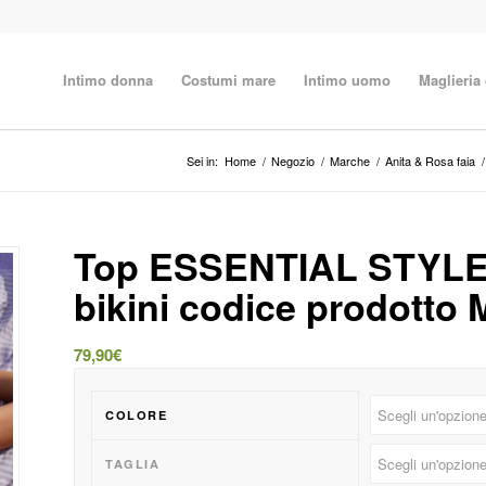
Intimo donna
Costumi mare
Intimo uomo
Maglieria
Sei in:
Home
/
Negozio
/
Marche
/
Anita & Rosa faia
/
Top ESSENTIAL STYLE 
bikini codice prodotto 
79,90
€
COLORE
TAGLIA