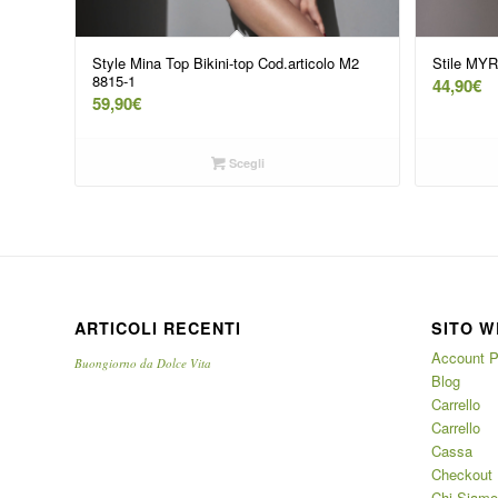
Style Mina Top Bikini-top Cod.articolo M2
Stile MYR
8815-1
44,90
€
59,90
€
Scegli
ARTICOLI RECENTI
SITO W
Account P
Buongiorno da Dolce Vita
Blog
Carrello
Carrello
Cassa
Checkout
Chi Siamo