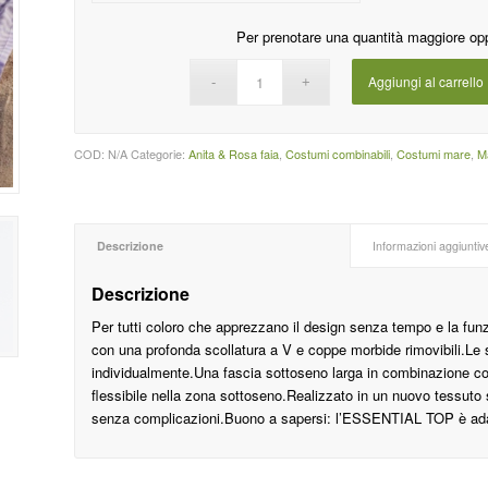
Per prenotare una quantità maggiore op
Aggiungi al carrello
COD:
N/A
Categorie:
Anita & Rosa faia
,
Costumi combinabili
,
Costumi mare
,
M
Descrizione
Informazioni aggiuntiv
Descrizione
Per tutti coloro che apprezzano il design senza tempo e la fu
con una profonda scollatura a V e coppe morbide rimovibili.Le 
individualmente.Una fascia sottoseno larga in combinazione co
flessibile nella zona sottoseno.Realizzato in un nuovo tessuto 
senza complicazioni.Buono a sapersi: l’ESSENTIAL TOP è ada