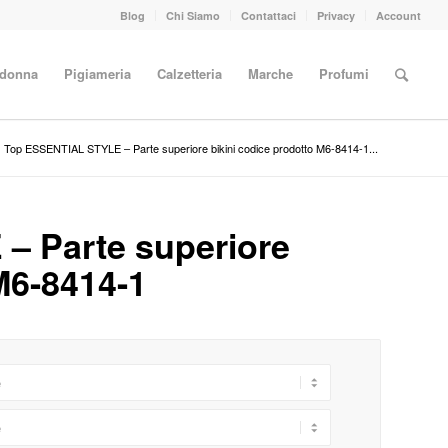
Blog
Chi Siamo
Contattaci
Privacy
Account
 donna
Pigiameria
Calzetteria
Marche
Profumi
Top ESSENTIAL STYLE – Parte superiore bikini codice prodotto M6-8414-1...
– Parte superiore
M6-8414-1