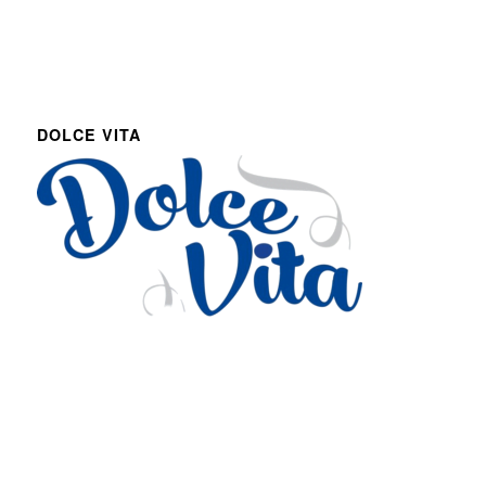
DOLCE VITA
Via Roma 27
Romans d’Isonzo, Italy
lpetruz@libero.it
0481 090188