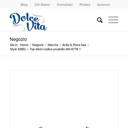
Blog
Chi Siamo
Contattaci
Privacy
Account
Negozio
Sei in:
Home
/
Negozio
/
Marche
/
Anita & Rosa faia
/
Style SIBEL – Top bikini codice prodotto M4-8778-1