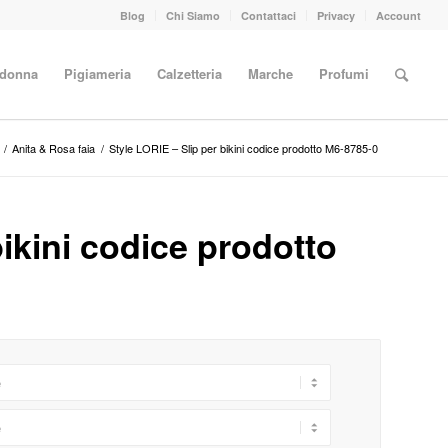
Blog
Chi Siamo
Contattaci
Privacy
Account
 donna
Pigiameria
Calzetteria
Marche
Profumi
/
Anita & Rosa faia
/
Style LORIE – Slip per bikini codice prodotto M6-8785-0
bikini codice prodotto