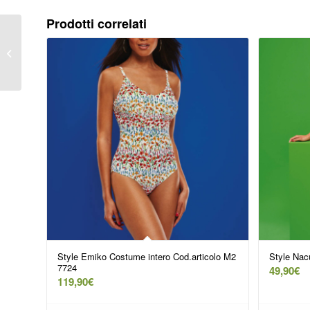
Prodotti correlati
Stile JACA – Abito
codice prodotto M6-
8644
Style Emiko Costume intero Cod.articolo M2
Style Nac
7724
49,90
€
119,90
€