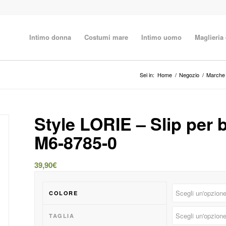
Intimo donna
Costumi mare
Intimo uomo
Maglieria
Sei in:
Home
/
Negozio
/
Marche
Style LORIE – Slip per 
M6-8785-0
39,90
€
COLORE
TAGLIA