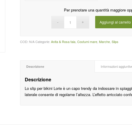
Per prenotare una quantità maggiore op
Aggiungi al carrello
COD:
N/A
Categorie:
Anita & Rosa faia
,
Costumi mare
,
Marche
,
Slips
Descrizione
Informazioni aggiuntiv
Descrizione
Lo slip per bikini Lorie è un capo trendy da indossare in spiaggia 
laterale consente di regolarne l’altezza. L’effetto arricciato con