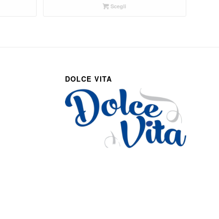
Scegli
DOLCE VITA
Via Roma 27
Romans d’Isonzo, Italy
lpetruz@libero.it
0481 090188