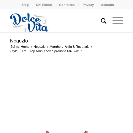
Blog
Chi Siamo
Contattaci
Privacy
Account
Negozio
Sei in:
Home
/
Negozio
/
Marche
/
Anita & Rosa faia
/
Style ELSY – Top bikini codice prodotto M4-8701-1