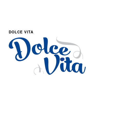
DOLCE VITA
Via Roma 27
Romans d’Isonzo, Italy
lpetruz@libero.it
0481 090188