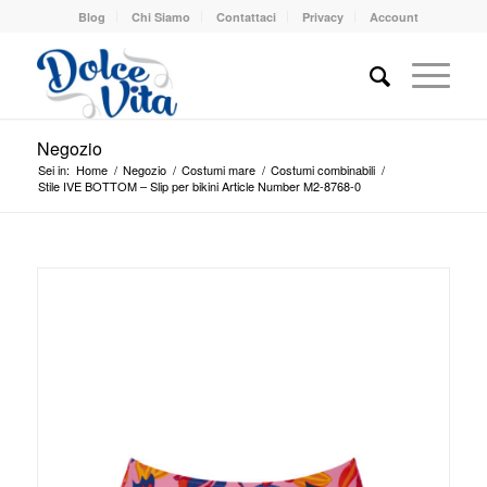
Blog
Chi Siamo
Contattaci
Privacy
Account
Negozio
Sei in:
Home
/
Negozio
/
Costumi mare
/
Costumi combinabili
/
Stile IVE BOTTOM – Slip per bikini Article Number M2-8768-0