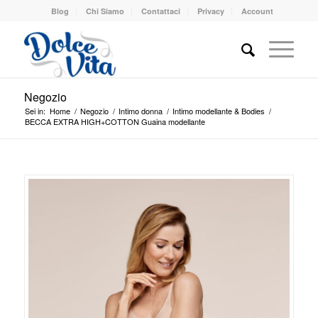
Blog
Chi Siamo
Contattaci
Privacy
Account
Negozio
Sei in:
Home
/
Negozio
/
Intimo donna
/
Intimo modellante & Bodies
/
BECCA EXTRA HIGH+COTTON Guaina modellante